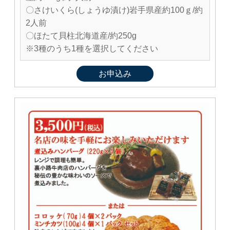
〇さけいくら(しょうゆ漬け)岩手県産約100ｇ/約
2人前
〇ほたて貝柱北海道産/約250g
※3種のうち1種を選択してください
お申込み